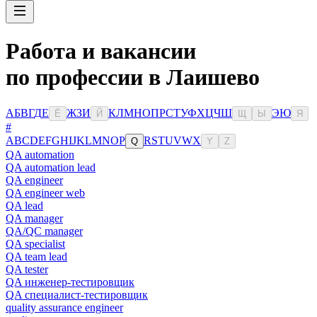
Работа и вакансии
по профессии в Лаишево
А
Б
В
Г
Д
Е
Ж
З
И
К
Л
М
Н
О
П
Р
С
Т
У
Ф
Х
Ц
Ч
Ш
Э
Ю
Ё
Й
Щ
Ы
Я
#
A
B
C
D
E
F
G
H
I
J
K
L
M
N
O
P
R
S
T
U
V
W
X
Q
Y
Z
QA automation
QA automation lead
QA engineer
QA engineer web
QA lead
QA manager
QA/QC manager
QA specialist
QA team lead
QA tester
QA инженер-тестировщик
QA специалист-тестировщик
quality assurance engineer