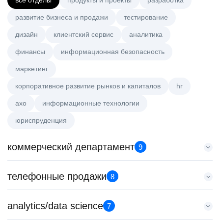
все отделы
продукты и проекты
разработка
развитие бизнеса и продажи
тестирование
дизайн
клиентский сервис
аналитика
финансы
информационная безопасность
маркетинг
корпоративное развитие рынков и капиталов
hr
axo
информационные технологии
юриспруденция
коммерческий департамент
9
Key Account Manager (EdTech)
телефонные продажи
8
HeadHunter::Коммерческий департамент
вчера
Менеджер по продажам в сегменте среднего и крупного
analytics/data science
150000 ₽
7
бизнеса
Казань