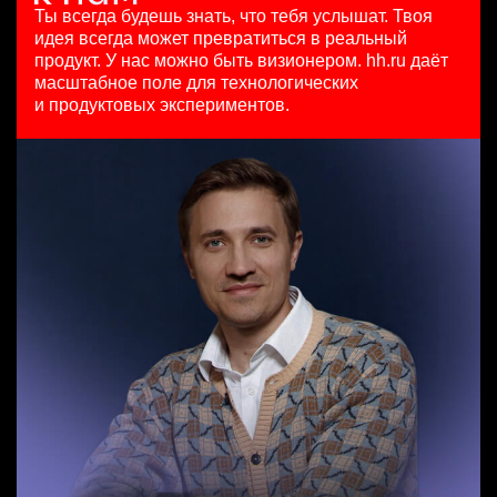
HeadHunter::Коммерческий департамент
7200000 - 16800000 so'm
29 июл. 2026
Ты всегда будешь знать, что тебя услышат.
Твоя
вчера
Ташкент
з/п не указана
идея всегда может превратиться в реальный
Менеджер по внешним коммуникациям (Узбекистан)
150000 ₽
Москва
продукт.
У нас можно быть визионером. hh.ru даёт
HeadHunter::Департамент маркетинга
Ярославль
масштабное поле для технологических
Специалист телемаркетинга
24 июл. 2026
и продуктовых экспериментов.
HeadHunter::Телефонные продажи
з/п не указана
Тренер по развитию компетенций продаж
13 июл. 2026
Ташкент
HeadHunter::Коммерческий департамент
10000000 so'm
21 июл. 2026
Ташкент
з/п не указана
Санкт-Петербург