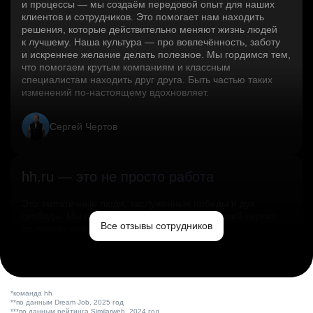
и процессы — мы создаём передовой опыт для наших
клиентов и сотрудников. Это помогает нам находить
решения, которые действительно меняют жизнь людей
к лучшему. Наша культура — про вовлечённость, заботу
и искреннее желание делать полезное. Мы гордимся тем,
что помогаем крутым компаниям и классным
специалистам находить друг друга. Быть частью таких
изменений по‑настоящему вдохновляет.
Сергей Чертов
hh.ru — это не просто работа
Это эмпатичные люди, заслуженные победы и дух
свободы. Мы помогаем миру и создаём лучший сервис
Все отзывы сотрудников
по поиску работы в стране.
Ольга Емельянова
*команда hh
**по данным Dream Job, 2025 год
***по данным рейтинга Similarweb, 2024 год