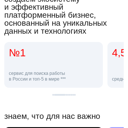
и эффективный
платформенный бизнес,
основанный на уникальных
данных и технологиях
4,5
20
сотруд
средняя оценка hh.ru как работодателя **
в hh.ru
знаем, что для нас важно