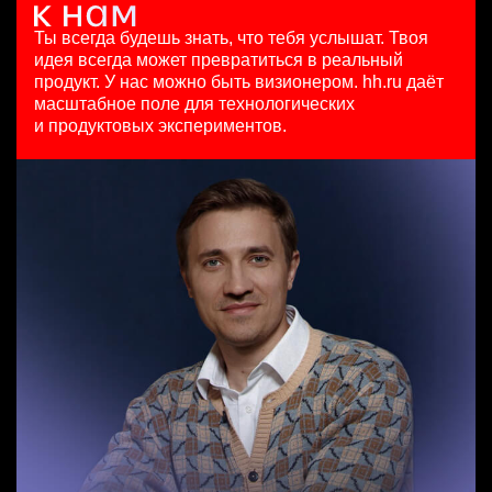
Аналитик данных (направление Enterprise продаж)
8 авг. 2026
HeadHunter::Analytics/Data Science
Ярославль
HeadHunter::Коммерческий департамент
100000 - 137000 ₽
4 авг. 2026
Ты всегда будешь знать, что тебя услышат.
Твоя
7 авг. 2026
Ярославль
з/п не указана
идея всегда может превратиться в реальный
з/п не указана
Москва
продукт.
У нас можно быть визионером. hh.ru даёт
Москва
масштабное поле для технологических
Специалист телемаркетинга
и продуктовых экспериментов.
HeadHunter::Телефонные продажи
Тренер по развитию компетенций продаж
13 июл. 2026
HeadHunter::Коммерческий департамент
10000000 so'm
21 июл. 2026
Ташкент
з/п не указана
Санкт-Петербург