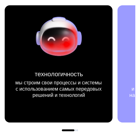
технологичность
мы строим свои процессы и системы
с использованием самых передовых
и п
решений и технологий
наш