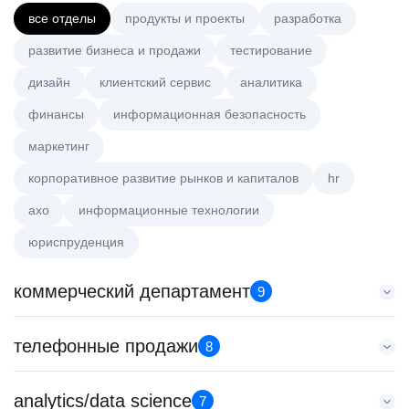
все отделы
продукты и проекты
разработка
развитие бизнеса и продажи
тестирование
дизайн
клиентский сервис
аналитика
финансы
информационная безопасность
маркетинг
корпоративное развитие рынков и капиталов
hr
axo
информационные технологии
юриспруденция
коммерческий департамент
9
Key Account Manager (EdTech)
телефонные продажи
8
HeadHunter::Коммерческий департамент
7 авг. 2026
Менеджер по продажам в сегменте среднего и крупного
analytics/data science
150000 ₽
7