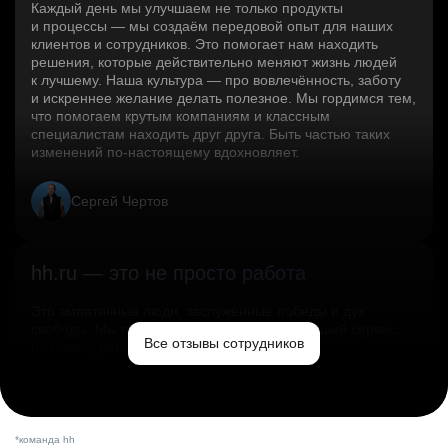
Каждый день мы улучшаем не только продукты
и процессы — мы создаём передовой опыт для наших
клиентов и сотрудников. Это помогает нам находить
решения, которые действительно меняют жизнь людей
к лучшему. Наша культура — про вовлечённость, заботу
и искреннее желание делать полезное. Мы гордимся тем,
что помогаем крутым компаниям и классным
специалистам находить друг друга. Быть частью таких
изменений по‑настоящему вдохновляет.
Сергей Чертов
hh.ru — это не просто работа
Это эмпатичные люди, заслуженные победы и дух
свободы. Мы помогаем миру и создаём лучший сервис
Все отзывы сотрудников
по поиску работы в стране.
Ольга Емельянова
*команда hh