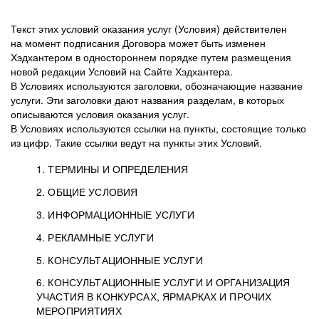
Текст этих условий оказания услуг (Условия) действителен
на момент подписания Договора может быть изменен
Хэдхантером в одностороннем порядке путем размещения
новой редакции Условий на Сайте Хэдхантера.
В Условиях используются заголовки, обозначающие название
услуги. Эти заголовки дают названия разделам, в которых
описываются условия оказания услуг.
В Условиях используются ссылки на пункты, состоящие только
из цифр. Такие ссылки ведут на пункты этих Условий.
1. ТЕРМИНЫ И ОПРЕДЕЛЕНИЯ
2. ОБЩИЕ УСЛОВИЯ
3. ИНФОРМАЦИОННЫЕ УСЛУГИ
1.1. Хэдхантер, или
Хэдхантер, ООО
4. РЕКЛАМНЫЕ УСЛУГИ
HeadHunter, или
«Хэдхантер», ИНН
2.1. Типы и статусы регистрации
5. КОНСУЛЬТАЦИОННЫЕ УСЛУГИ
Исполнитель
7718620740, адрес:
Типы регистрации
3.1. Предоставление доступа к базе данных
2.2. Активация услуг
6. КОНСУЛЬТАЦИОННЫЕ УСЛУГИ И ОРГАНИЗАЦИЯ
125047, г. Москва,
резюме с предложениями Соискателей
Описание и активация
УЧАСТИЯ В КОНКУРСАХ, ЯРМАРКАХ И ПРОЧИХ
2.1.1. Заказчику может быть присвоен один
4.0. Общие условия оказания рекламных услуг
внутригородская
о трудоустройстве с возможностью просмотра
МЕРОПРИЯТИЯХ
из Типов регистраций.
территория
4.0.1. Хэдхантер оказывает Заказчику услугу