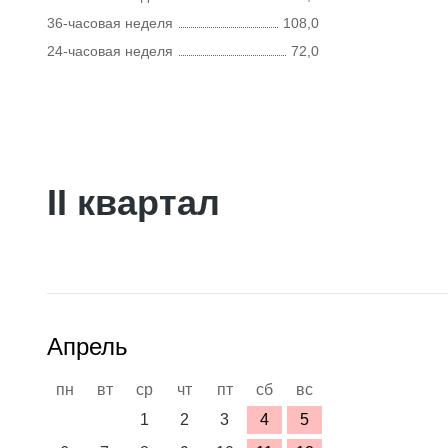
36-часовая неделя
108,0
24-часовая неделя
72,0
II квартал
Апрель
пн
вт
ср
чт
пт
сб
вс
1
2
3
4
5