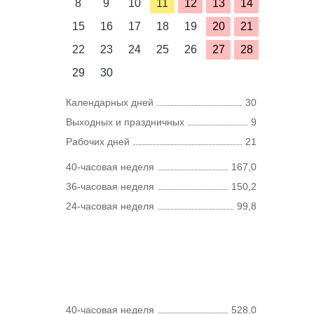
8
9
10
11
12
13
14
15
16
17
18
19
20
21
22
23
24
25
26
27
28
29
30
Календарных дней
30
Выходных и праздничных
9
Рабочих дней
21
40-часовая неделя
167,0
36-часовая неделя
150,2
24-часовая неделя
99,8
40-часовая неделя
528,0