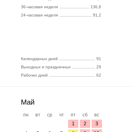
36-часовая неделя
136,8
24-часовая неделя
91,2
Календарных дней
91
Выходных и праздничных
29
Рабочих дней
62
Май
пн
вт
ср
чт
пт
сб
вс
1
2
3