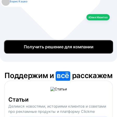
Борис Кашко
Юлия Изоитко
Александр Кулагин
Даниил Макаров
Екатерина Лазаренко
Юлия Изоитко
Получить решение для компании
Поддержим и
всё
расскажем
Статьи
Делимся новостями, историями клиентов и советами
про рекламные продукты и платформу Clickme