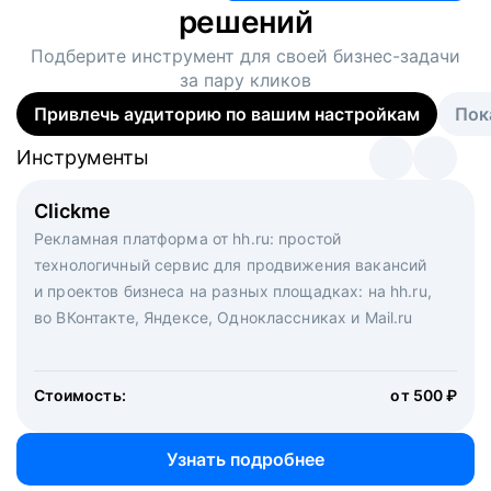
решений
Подберите инструмент для своей
бизнес-задачи
за пару кликов
Привлечь аудиторию по вашим настройкам
Пок
Инструменты
Инструменты
Инструменты
Виртуальный рекрутер
Clickme
Вакансия дня
Массовый подбор под ключ. Решите, сколько
Рекламная платформа от hh.ru: простой
Рекламный формат для вакансий на главной странице
кандидатов и когда вам нужно, и за дело возьмутся
технологичный сервис для продвижения вакансий
hh.ru. Увеличивает количество откликов
маркетологи, рекрутеры и проектные менеджеры
и проектов бизнеса на разных площадках: на hh.ru,
hh.ru с целым набором digital-инструментов
во ВКонтакте, Яндексе, Одноклассниках и Mail.ru
Стоимость:
от 200 000 ₽
Узнать подробнее
Стоимость:
от 500 ₽
Узнать подробнее
Узнать подробнее