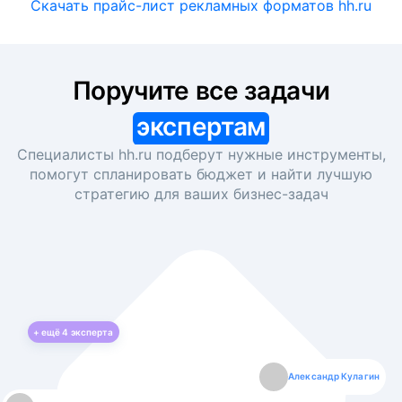
Скачать прайс-лист рекламных форматов hh.ru
Поручите все задачи
экспертам
Специалисты hh.ru подберут нужные инструменты,
помогут спланировать бюджет и найти лучшую
стратегию для ваших
бизнес-задач
+ ещё
4
эксперта
Екатерина Лазаренко
Александр Кулагин
Даниил Макаров
Борис Кашко
Юлия Изоитко