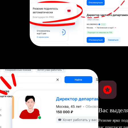
Вас выделя
Резюме ярко под
вас пригласят р