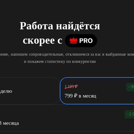
Работа найдётся
скорее
c
юме, напишем сопроводительные, откликнемся за вас в выбранные ко
и покажем статистику по конкурентам
1 195
₽
−3
еделю
799
₽
в месяц
−2 
3 месяца