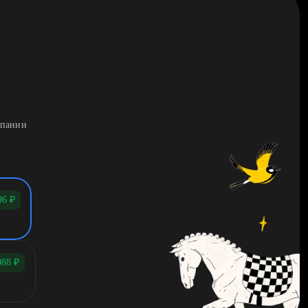
мпании
96
₽
088
₽