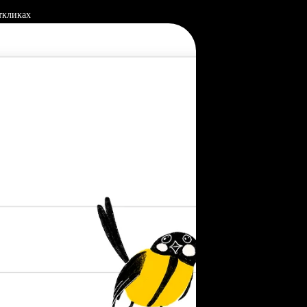
ткликах