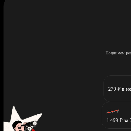
Поднимем рез
279
₽
в н
3 587
₽
1 499
₽
за 