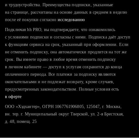
тратите много времени на поиск и вручную поднимаете
и трудоустройства. Преимущества подписки, указанные
резюме
на странице, рассчитаны на основе данных в среднем в неделю
после её покупки согласно
хотите сравнить себя с конкурентами и оценить шансы
исследованию
Подключая hh PRO, вы подтверждаете, что ознакомились
с условиями подписки и согласны с ними. Подписка даёт доступ
к функциям сервиса на срок, указанный при оформлении. Если
не отменить подписку, она автоматически продлится на тот же
срок. Вы имеете право в любое время отменить подписку
в личном кабинете — доступ к услугам сохранится до конца
оплаченного периода. Все платежи за подписку являются
окончательными и не подлежат возврату, кроме случаев,
предусмотренных законодательством. Полные условия есть
в оферте
ООО «Хэдхантер», ОГРН 1067761906805, 125047, г. Москва,
вн. тер. г. Муниципальный округ Тверской, ул. 2-я Брестская,
д. 48, помещ. 25