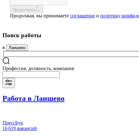
Продолжить
Продолжая, вы принимаете
соглашение
и
политику конфид
Поиск работы
в
Лаишево
Профессия, должность, компания
Работа в Лаишево
ПрессБук
16 619 вакансий