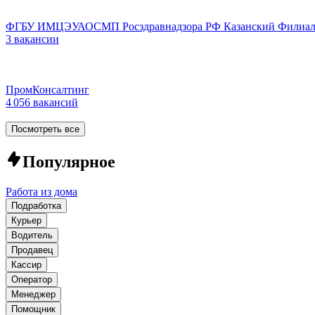
ФГБУ ИМЦЭУАОСМП Росздравнадзора РФ Казанский Филиа
3 вакансии
ПромКонсалтинг
4 056 вакансий
Посмотреть все
Популярное
Работа из дома
Подработка
Курьер
Водитель
Продавец
Кассир
Оператор
Менеджер
Помощник